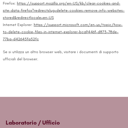
Firefox:
https://support.mozilla.org/en-US/kb/clear-cookies-and-
site-data-firefox?redirectslug=delete-cookies-remove-info-websites-
stored&redirectlocale=en-US
Internet Explorer:
https://support.microsoft.com/en-us/topic/how-
to-delete-cookie-files-in-internet-explorer-bca9446f-d873-78de-
77ba-d42645fa52fc
Se si utilizza un altro browser web, visitare i documenti di supporto
ufficiali del browser.
Laboratorio / Ufficio