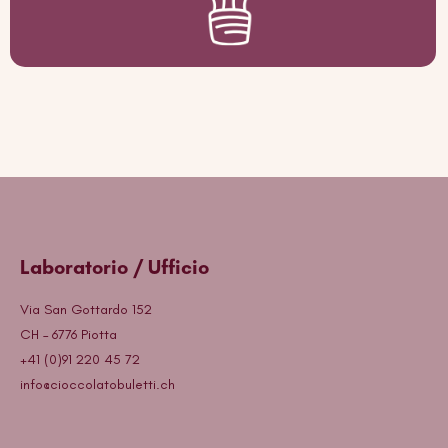
Laboratorio / Ufficio
Via San Gottardo 152
CH – 6776 Piotta
+41 (0)91 220 45 72
info@cioccolatobuletti.ch